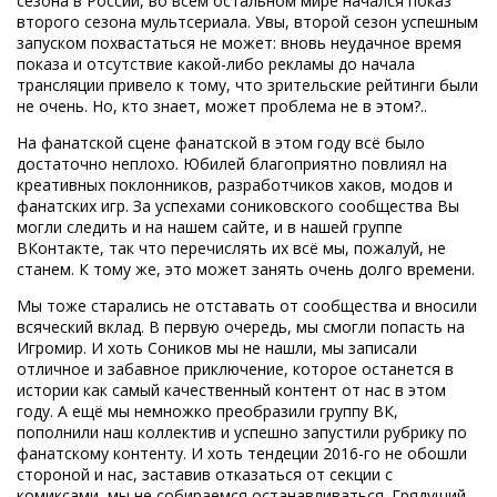
сезона в России, во всем остальном мире начался показ
второго сезона мультсериала. Увы, второй сезон успешным
запуском похвастаться не может: вновь неудачное время
показа и отсутствие какой-либо рекламы до начала
трансляции привело к тому, что зрительские рейтинги были
не очень. Но, кто знает, может проблема не в этом?..
На фанатской сцене фанатской в этом году всё было
достаточно неплохо. Юбилей благоприятно повлиял на
креативных поклонников, разработчиков хаков, модов и
фанатских игр. За успехами сониковского сообщества Вы
могли следить и на нашем сайте, и в нашей группе
ВКонтакте, так что перечислять их всё мы, пожалуй, не
станем. К тому же, это может занять очень долго времени.
Мы тоже старались не отставать от сообщества и вносили
всяческий вклад. В первую очередь, мы смогли попасть на
Игромир. И хоть Соников мы не нашли, мы записали
отличное и забавное приключение, которое останется в
истории как самый качественный контент от нас в этом
году. А ещё мы немножко преобразили группу ВК,
пополнили наш коллектив и успешно запустили рубрику по
фанатскому контенту. И хоть тендеции 2016-го не обошли
стороной и нас, заставив отказаться от секции с
комиксами, мы не собираемся останавливаться. Грядущий