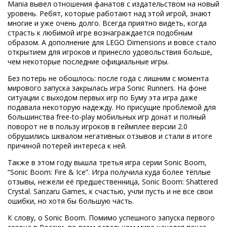
Mania вывел отношения фанатов с издательством на новый
уровень. Ребят, которые работают над этой игрой, знают
многие и уже очень долго. Всегда приятно видеть, когда
страсть к любимой игре вознаграждается подобным
образом. А дополнение для LEGO Dimensions и вовсе стало
открытием для игроков и принесло удовольствия больше,
чем некоторые последние официальные игры.
Без потерь не обошлось: после года с лишним с момента
мирового запуска закрылась игра Sonic Runners. На фоне
ситуации с выходом первых игр по Буму эта игра даже
подавала некоторую надежду. Но присущие проблемой для
большинства free-to-play мобильных игр донат и полный
поворот не в пользу игроков в геймплее версии 2.0
обрушились шквалом негативных отзывов и стали в итоге
причиной потерей интереса к ней.
Также в этом году вышла третья игра серии Sonic Boom,
“Sonic Boom: Fire & Ice”. Игра получила куда более тёплые
отзывы, нежели её предшественница, Sonic Boom: Shattered
Crystal. Sanzaru Games, к счастью, учли пусть и не все свои
ошибки, но хотя бы большую часть.
К слову, о Sonic Boom. Помимо успешного запуска первого