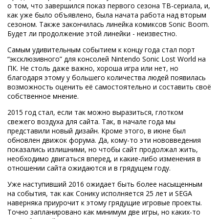
о том, что завершился показ первого сезона ТВ-сериала, и,
как уже было объявлено, была начата работа над вторым
сезоном. Также закончилась линейка комиксов Sonic Boom.
Будет ли продолжение этой линейки - неизвестно.
Самым удивительным событием к концу года стал порт
“эксклюзивного” для консолей Nintendo Sonic Lost World на
ПК. Не столь даже важно, хороша игра или нет, но
благодаря этому у большего количества людей появилась
возможность оценить её самостоятельно и составить своё
собственное мнение.
2015 год стал, если так можно выразиться, глотком
свежего воздуха для сайта. Так, в начале года мы
представили новый дизайн. Кроме этого, в июне был
обновлен движок форума. Да, кому-то эти нововведения
показались излишними, но чтобы сайт продолжал жить,
необходимо двигаться вперед, и какие-либо изменения в
отношении сайта ожидаются и в грядущем году.
Уже наступивший 2016 ожидает быть более насыщенным
на события, так как Сонику исполняется 25 лет и SEGA
наверняка приурочит к этому грядущие игровые проекты.
Точно запланировано как минимум две игры, но каких-то