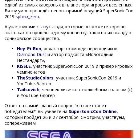
одной из самых каверзных в плане лора игровых вселенных.
Битву умов проведёт неповторимый ведущий SuperSonicCon
2019
sphinx_zero
.
А участниками станут люди, которые вы можете хорошо
знать как по прошлогоднему конвенту, так и по их вкладу в
сониковское сообщество.
Hey-Pi-Ron
, редактор в команде переводчиков
Diamond Dust
и автор подкаста «Новогодний
Нестандарт»,
KISSLE
, участник SuperSonicCon 2019 и призёр игровых
чемпионатов
TheStudioColors
, участник SuperSonicCon 2019 и
YouTube-блогер
Tailsovich
, человек-лисичко с волшебным голосом (с)
и YouTube-блогер
Ответ на самый главный вопрос "кто же станет
победителем?" вы узнаете на
SuperSonicCon Online
,
который пройдёт 26 и 27 сентября. Смотрим, участвуем,
сопереживаем!