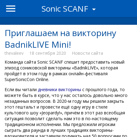
Sonic SCANF
Приглашаем на викторину
BadnikLIVE Mini!
thevaleev
18 сентября 2020
Новости сайта
Команда сайта Sonic SCANF спешит предоставить новый
эпизод сониковской викторины «BadnikLIVE», которая
пройдёт в этом году в рамках онлайн-фестиваля
SuperSonicCon Online.
Если вы читали
дневники викторины
с прошлого года, то
можете быть в курсе, что у нас осталось довольно много
незаданных вопросов. В 2020-м году мы решили закрыть
этот гештальт и провести ещё одну игру в стиле
культового шоу «Jeopardy!», причём в этот раз всеобщая
ситуация позволит сделать нам это в по-настоящему
традиционном исполнении. Мы предложили игрокам
сыграть два раунда в лучших традициях викторины-
вдохновителя и заставили подумать над 50 вопросами по