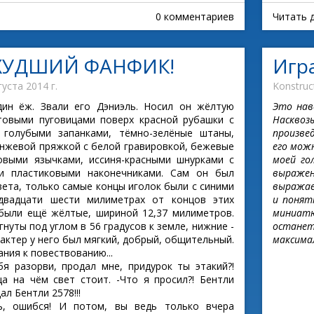
0 комментариев
Читать 
ХУДШИЙ ФАНФИК!
Игр
густа 2014 г.
Konstruc
дин ёж. Звали его Дэниэль. Носил он жёлтую
Это нав
товыми пуговицами поверх красной рубашки с
Наскво
голубыми запанками, тёмно-зелёные штаны,
произве
анжевой пряжкой с белой гравировкой, бежевые
его можн
овыми язычками, иссиня-красными шнурками с
моей го
и пластиковыми наконечниками. Сам он был
выражен
вета, только самые концы иголок были с синими
выражае
двадцати шести милиметрах от концов этих
и понят
были ещё жёлтые, шириной 12,37 милиметров.
миниат
гнуты под углом в 56 градусов к земле, нижние -
остане
арактер у него был мягкий, добрый, общительный.
максима
ния к повествованию...
бя разорви, продал мне, придурок ты этакий?!
ца на чём свет стоит. -Что я просил?! Бентли
ал Бентли 2578!!!
рь, ошибся! И потом, вы ведь только вчера