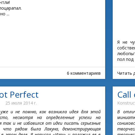
нтли!
 поцарапал.
о ...
Я не чу
собстве
любопыт
пол под 
6 комментариев
Читать 
ot Perfect
Call
25 июля 2014 г.
Konstruc
 уже и не помню, как возникла идея для этой
В отли
сто, несмотря на определенные успехи на
миниат
я так и не избавился от идеи писать серьезные
сонико
е что рядом была Лакуна, демонстрирующая
творче
в этом деле. Я написал «Игру» и положил ее в
творчес