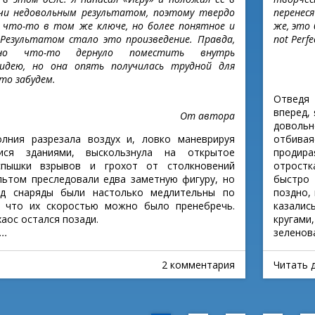
учи недовольным результатом, поэтому твердо
перенес
что-то в том же ключе, но более понятное и
же, это
. Результатом стало это произведение. Правда,
not Perfe
но что-то дернуло поместить внутрь
 идею, но она опять получилась трудной для
то забудем.
Отведя 
вперед, 
От автора
довольн
олния разрезала воздух и, ловко маневрируя
отбива
ся зданиями, выскользнула на открытое
продир
Вспышки взрывов и грохот от столкновений
отростк
ьтом преследовали едва заметную фигуру, но
быстро 
ед снаряды были настолько медлительны по
поздно,
, что их скоростью можно было пренебречь.
казалис
аос остался позади.
кругами
..
зеленова
2 комментария
Читать 