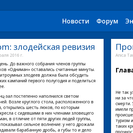
Новости
Форум
Э
om: злодейская ревизия
Про
аля 2016 г.
Anica T
ень. До важного собрания членов группы
Глав
ков «Одниман» оставались считанные минуты.
хитроумных злодеев должна была обсудить
ких кампаний первого полугодия и поделиться
ее.
Не так 
ц-зал постепенно наполнился светом
ни за ч
чей. Возле круглого стола, расположенного в
смерти.
, открылись шесть люков, по которым
имели пр
кресла с сидевшими в них членами зловещего
происше
ман, в отличие от пяти других людей группы,
туризм 
 показывал сильное волнение: у него дрожали
таких к
здавали барабанную дробь, а губы то и дело
прочнос