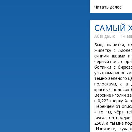
Читать далее
САМЫЙ 
АбвГдеЁж
14 ав
Был, значится, о
жилетку с фиоле
синими швами и 
чёрный пояс с ор
ботинки с бирюз
ультрамариновым
тёмно-зелёного ц
полосками, а в 
красных полосок 
Верхние иголки за
в 0,222 кверху. Х
Перейдём от описа
-Что ты, чёрт те
-ругал он продав
2568, а ты мне под
-Извините, суда