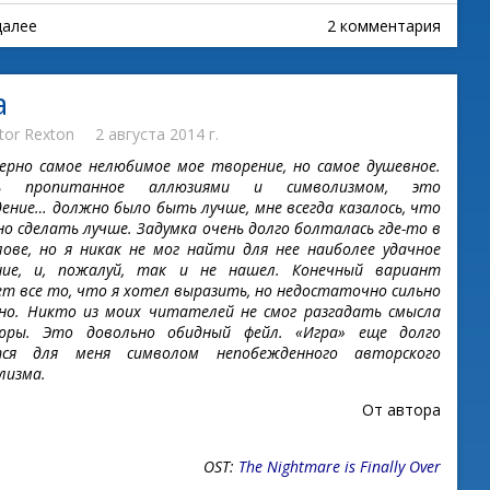
далее
2 комментария
а
tor Rexton
2 августа 2014 г.
ерно самое нелюбимое мое творение, но самое душевное.
зь пропитанное аллюзиями и символизмом, это
дение… должно было быть лучше, мне всегда казалось, что
о сделать лучше. Задумка очень долго болталась где-то в
лове, но я никак не мог найти для нее наиболее удачное
ие, и, пожалуй, так и не нашел. Конечный вариант
т все то, что я хотел выразить, но недостаточно сильно
но. Никто из моих читателей не смог разгадать смысла
юры. Это довольно обидный фейл. «Игра» еще долго
тся для меня символом непобежденного авторского
лизма.
От автора
OST:
The Nightmare is Finally Over