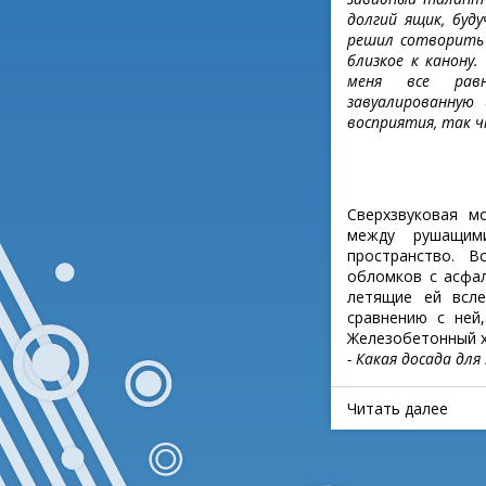
долгий ящик, буд
решил сотворить 
близкое к канону
меня все рав
завуалированную
восприятия, так ч
Сверхзвуковая м
между рушащими
пространство. 
обломков с асфал
летящие ей всл
сравнению с ней
Железобетонный х
- Какая досада для .
Читать далее