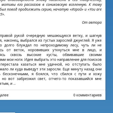
я мотивы его рассказов в сониковскую вселенную. К тому
 был повод продолжить серию, начатую «Игрой» и «You are
ct».
От автора
правой рукой очередную мешающуюся ветку, и шагнув
я, наконец, выбрался из густых зарослей джунглей. Я уже
о долго блуждал по непроходимому лесу, чуть ли не
ясь от веток, норовивших уткнуться мне в лицо, и
аясь сквозь высокие кусты, обвивавшие своими
ами мои ноги. Идея выбрать это направление для поисков
перестала казаться мне удачной, но отступать было
 мало ли куда выведут эти заросли. Еще минуту назад они
ь бесконечными, я боялся, что сбился с пути и хожу
, но вот забрезжил свет, отчего-то показавшийся мне
тым, и ...
далее
0 комментариев