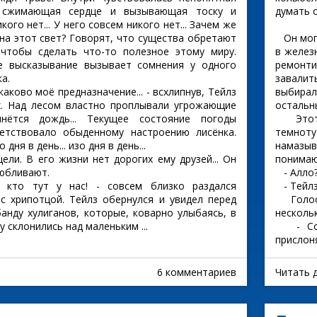
, сжимающая сердце и вызывающая тоску и
думать о
ого нет... У него совсем никого нет... Зачем же
 на этот свет? Говорят, что существа обретают
Он мог 
 чтобы сделать что-то полезное этому миру.
в желез
е высказывание вызывает сомнения у одного
ремонти
а.
завалит
каково моё предназначение... - всхлипнув, Тейлз
выбира
х. Над лесом властно проплывали угрожающие
остальн
чнётся дождь... Текущее состояние погоды
Этот р
етствовало обыденному настроению лисёнка.
темнот
дня в день... изо дня в день...
намазыв
ели. В его жизни нет дорогих ему друзей... Он
понимаю
любливают.
- Алло?
а, кто тут у нас! - совсем близко раздался
- Тейлз
с хрипотцой. Тейлз обернулся и увидел перед
Голос б
анду хулиганов, которые, коварно улыбаясь, в
несколь
 склонились над маленьким ...
- Сони
прислоня
6 комментариев
Читать 