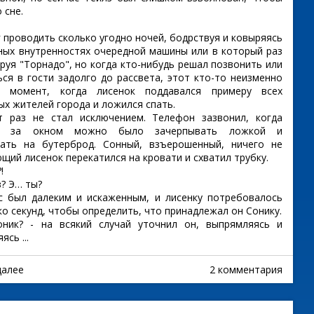
 сне.
проводить сколько угодно ночей, бодрствуя и ковыряясь
ных внутренностях очередной машины или в который раз
руя "Торнадо", но когда кто-нибудь решал позвонить или
ься в гости задолго до рассвета, этот кто-то неизменно
л момент, когда лисенок поддавался примеру всех
ых жителей города и ложился спать.
аз не стал исключением. Телефон зазвонил, когда
у за окном можно было зачерпывать ложкой и
ать на бутерброд. Сонный, взъерошенный, ничего не
щий лисенок перекатился на кровати и схватил трубку.
!
? Э… ты?
ыл далеким и искаженным, и лисенку потребовалось
ко секунд, чтобы определить, что принадлежал он Сонику.
к? - на всякий случай уточнил он, выпрямляясь и
ясь ...
далее
2 комментария