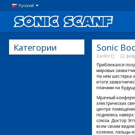
Русский
Категории
Sonic Bo
ZardimTJ
22 февр
Приближался полд
мировых захватчи
На нём шестёрка 
итоги захватничес
планами на будущ
Мрачный конферен
электрических све
центре помещения
поднялись наверх 
союза. Доктор Эгг
всем своим видом
коленки, пальцы и