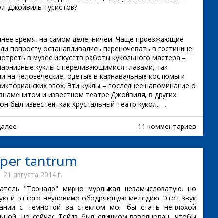
ал Джойвиль туристов?
днее время, на самом деле, ничем. Чаще проезжающие
ди попросту останавливались переночевать в гостинице
мотреть в музее искусств работы кукольного мастера –
шарнирные куклы с переливающимися глазами, так
и на человеческие, одетые в карнавальные костюмы и
викторианских эпох. Эти куклы – последнее напоминание о
 знаменитом и известном театре Джойвиля, в других
он был известен, как Хрустальный театр кукол. ...
далее
11 комментариев
per tantrum
21 августа 2014 г.
ель "Торнадо" мирно мурлыкал незамысловатую, но
ую и оттого неуловимо ободряющую мелодию. Этот звук
ании с темнотой за стеклом мог бы стать неплохой
ьной, но сейчас Тейлз был слишком взволнован, чтобы