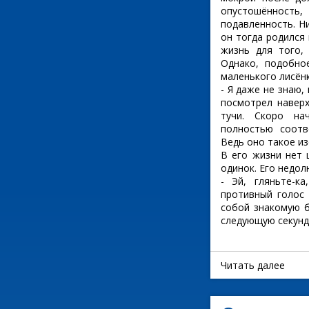
опустошённость
подавленность. Ник
он тогда родился
жизнь для того,
Однако, подобно
маленького лисёнк
- Я даже не знаю, 
посмотрел навер
тучи. Скоро на
полностью соотв
Ведь оно такое изо 
В его жизни нет ц
одинок. Его недо
- Эй, гляньте-к
противный голос 
собой знакомую б
следующую секунду
Читать далее