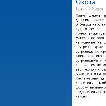
Охота
Spyro the Dragon
Пламя факела т
древним, покры
отблески на стен
тут, то там.
Точно так же тре
факел и осторож
написанные на л
внутренне даже 
сокровищу, которо
Поиск этот оказа
сокровищами и 
лёгкой. Тем не м
ведя ехидну к це
Было ли это натр
Наклз не знал, да
Хранитель весь о
шороху, вызванн
подозрительно в
неясно ...