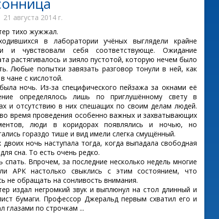
сонница
21 августа 2014 г.
ер тихо жужжал.
ходившихся в лаборатории учёных выглядели крайне
ми и чувствовали себя соответствующе. Ожидание
ата растягивалось и зияло пустотой, которую нечем было
ть. Любые попытки завязать разговор тонули в ней, как
в чане с кислотой.
была ночь. Из-за специфического пейзажа за окнами её
ление определялось лишь по приглушённому свету в
ах и отсутствию в них спешащих по своим делам людей.
 во время проведения особенно важных и захватывающих
иментов, люди в коридорах появлялись и ночью, но
гались гораздо тише и вид имели слегка смущённый.
х двоих ночь наступала тогда, когда выпадала свободная
для сна. То есть очень редко.
ь спать. Впрочем, за последние несколько недель многие
ли АРК настолько свыклись с этим состоянием, что
сь не обращать на сонливость внимания.
ер издал негромкий звук и выплюнул на стол длинный и
лист бумаги. Профессор Джеральд первым схватил его и
 глазами по строчкам ...