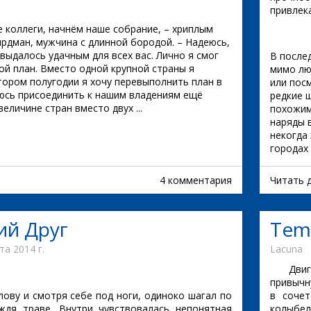
привлек
 коллеги, начнём наше собрание, – хриплым
рдман, мужчина с длинной бородой. – Надеюсь,
выдалось удачным для всех вас. Лично я смог
В после
ой план. Вместо одной крупной страны я
мимо лю
тором полугодии я хочу перевыполнить план в
или пос
аюсь присоединить к нашим владениям ещё
редкие 
еличине стран вместо двух ...
похожим
наряды 
некогда
городах 
4 комментария
Читать 
ий Друг
Tem
та 2014 г.
Lacuna
Двигат
привычн
лову и смотря себе под ноги, одиноко шагал по
в сочет
ждя траве. Внутри чувствовалась непонятная
колыбел