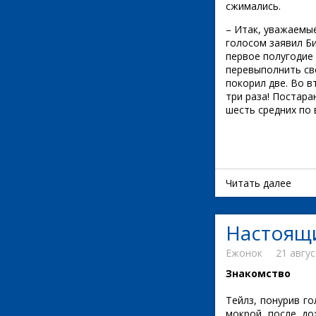
сжимались.
– Итак, уважаемые
голосом заявил Би
первое полугодие 
перевыполнить св
покорил две. Во в
три раза! Постар
шесть средних по в
Читать далее
Настоящ
Ежонок
21 авгус
Знакомство
Тейлз, понурив го
мокрой после до