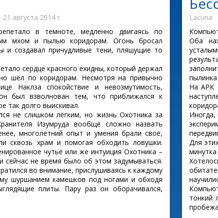
Бес
21 августа 2014 г.
Lacuna
репетало в темноте, медленно двигаясь по
Компьют
тым мхом и пылью коридорам. Огонь бросал
Оба на
ы и создавал причудливые тени, пляшущие то
усталы
результ
петало сердце красного ехидны, который держал
заполни
но шёл по коридорам. Несмотря на привычно
пылинка 
ице Наклза спокойствие и невозмутимость,
На АРК 
он был взволнован тем, что приближался к
наступ
е так долго выискивал.
коридор
лся не слишком лёгким, но жизнь Охотника за
Иногда,
Хранителя Изумруда вообще сложно назвать
экспер
енее, многолетний опыт и умения брали своё,
передви
ли сквозь храм и помогая обходить ловушки.
Для эти
енированное чутьё или же интуиция Охотника –
минутка 
 и сейчас не время было об этом задумываться.
Хотелос
братился во внимание, прислушиваясь к каждому
обитате
ому шуршанием камешков под ногами и обходя
научили
ыглядящие плиты. Пару раз он оборачивался,
Компьют
тонкий 
пробежал