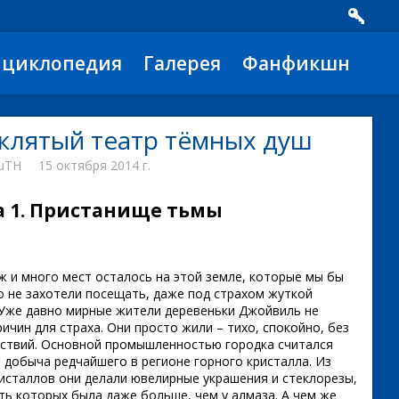
нциклопедия
Галерея
Фанфикшн
клятый театр тёмных душ
auTH
15 октября 2014 г.
а 1. Пристанище тьмы
уж и много мест осталось на этой земле, которые мы бы
то не захотели посещать, даже под страхом жуткой
 Уже давно мирные жители деревеньки Джойвиль не
ичин для страха. Они просто жили – тихо, спокойно, без
ствий. Основной промышленностью городка считался
и добыча редчайшего в регионе горного кристалла. Из
ристаллов они делали ювелирные украшения и стеклорезы,
ть которых была даже больше, чем у алмаза. А чем же