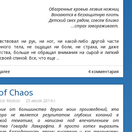
Обагренные кровью лезвия ножниц
Вонзаются в беззащитную плоть
Детский смех рядом, совсем близко
...страх завораживает.
вствовал ни рук, ни ног, ни какой-либо другой части
нного тела, не ощущал ни боли, ни страха, ни даже
ства, больше не обращал внимания на сырой и липкий
своей спиной. Все, что еще ...
далее
4 комментария
 of Chaos
tor Rexton
25 июля 2014 г.
чие от большинства других моих произведений, эта
юра не является результатом глубоких копаний в
вской тематике, а написана под впечатлением от
ства Говарда Лавкрафта. Я просто хотел выразить
кую благодарность этому писателю и его творчеству,