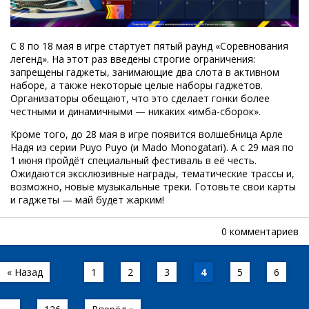
С 8 по 18 мая в игре стартует пятый раунд «Соревнования
легенд». На этот раз введены строгие ограничения:
запрещены гаджеты, занимающие два слота в активном
наборе, а также некоторые целые наборы гаджетов.
Организаторы обещают, что это сделает гонки более
честными и динамичными — никаких «имба-сборок».
Кроме того, до 28 мая в игре появится волшебница Арле
Надя из серии Puyo Puyo (и Mado Monogatari). А с 29 мая по
1 июня пройдёт специальный фестиваль в её честь.
Ожидаются эксклюзивные награды, тематические трассы и,
возможно, новые музыкальные треки. Готовьте свои карты
и гаджеты — май будет жарким!
0 комментариев
« Назад
1
2
3
4
5
6