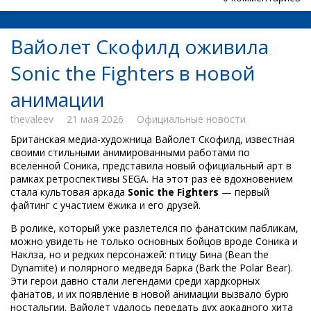
Вайолет Скофилд оживила
Sonic the Fighters в новой
анимации
thevaleev
21 мая 2026
Официальные новости
Британская медиа-художница Вайолет Скофилд, известная
своими стильными анимированными работами по
вселенной Соника, представила новый официальный арт в
рамках ретроспективы SEGA. На этот раз её вдохновением
стала культовая аркада
Sonic the Fighters
— первый
файтинг с участием ёжика и его друзей.
В ролике, который уже разлетелся по фанатским пабликам,
можно увидеть не только основных бойцов вроде Соника и
Наклза, но и редких персонажей: птицу Бина (Bean the
Dynamite) и полярного медведя Барка (Bark the Polar Bear).
Эти герои давно стали легендами среди хардкорных
фанатов, и их появление в новой анимации вызвало бурю
ностальгии. Вайолет удалось передать дух аркадного хита