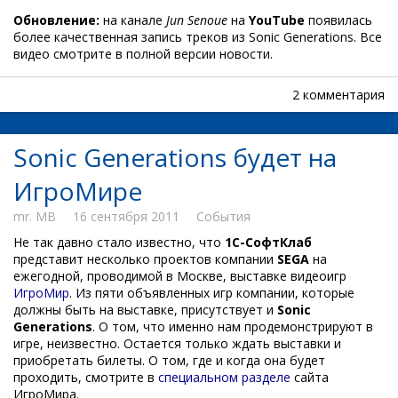
Обновление:
на канале
Jun Senoue
на
YouTube
появилась
более качественная запись треков из Sonic Generations. Все
видео смотрите в полной версии новости.
2 комментария
Sonic Generations будет на
ИгроМире
mr. MB
16 сентября 2011
События
Не так давно стало известно, что
1С-СофтКлаб
представит несколько проектов компании
SEGA
на
ежегодной, проводимой в Москве, выставке видеоигр
ИгроМир
. Из пяти объявленных игр компании, которые
должны быть на выставке, присутствует и
Sonic
Generations
. О том, что именно нам продемонстрируют в
игре, неизвестно. Остается только ждать выставки и
приобретать билеты. О том, где и когда она будет
проходить, смотрите в
специальном разделе
сайта
ИгроМира.