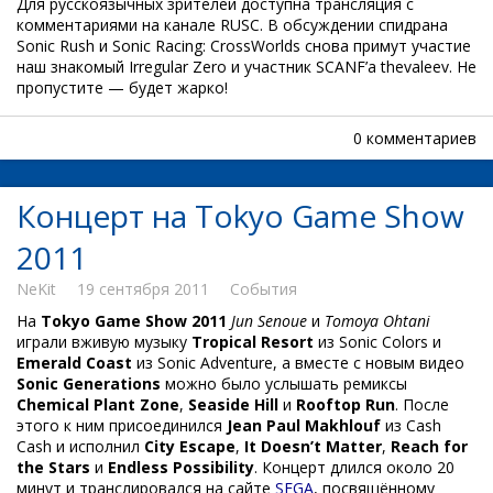
Для русскоязычных зрителей доступна трансляция с
комментариями на канале RUSC. В обсуждении спидрана
Sonic Rush и Sonic Racing: CrossWorlds снова примут участие
наш знакомый Irregular Zero и участник SCANF’а thevaleev. Не
пропустите — будет жарко!
0 комментариев
Концерт на Tokyo Game Show
2011
NeKit
19 сентября 2011
События
На
Tokyo Game Show 2011
Jun Senoue
и
Tomoya Ohtani
играли вживую музыку
Tropical Resort
из Sonic Colors и
Emerald Coast
из Sonic Adventure, а вместе с новым видео
Sonic Generations
можно было услышать ремиксы
Chemical Plant Zone
,
Seaside Hill
и
Rooftop Run
. После
этого к ним присоединился
Jean Paul Makhlouf
из Cash
Cash и исполнил
City Escape
,
It Doesn’t Matter
,
Reach for
the Stars
и
Endless Possibility
. Концерт длился около 20
минут и транслировался на сайте
SEGA
, посвящённому