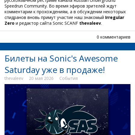
русскоязычном рестриме канала Russian Underground
Speedrun Community. Во время эфиров зрителей ждут
комментарии к прохождениям, а в обсуждении некоторых
спидранов вновь примут участие наш знакомый
Irregular
Zero
и редактор сайта Sonic SCANF
thevaleev
.
0 комментариев
Билеты на Sonic's Awesome
Saturday уже в продаже!
thevaleev
20 мая 2026
События