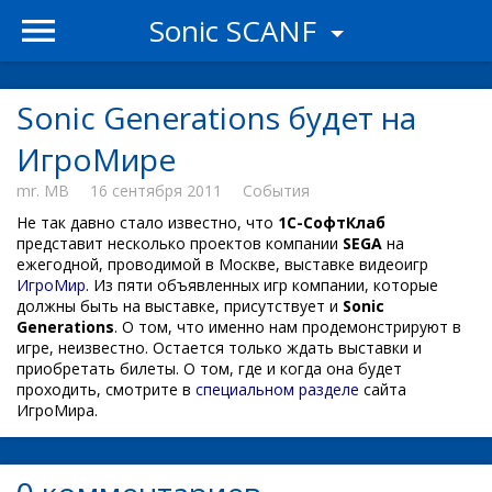
Sonic SCANF
Sonic Generations будет на
ИгроМире
mr. MB
16 сентября 2011
События
Не так давно стало известно, что
1С-СофтКлаб
представит несколько проектов компании
SEGA
на
ежегодной, проводимой в Москве, выставке видеоигр
ИгроМир
. Из пяти объявленных игр компании, которые
должны быть на выставке, присутствует и
Sonic
Generations
. О том, что именно нам продемонстрируют в
игре, неизвестно. Остается только ждать выставки и
приобретать билеты. О том, где и когда она будет
проходить, смотрите в
специальном разделе
сайта
ИгроМира.