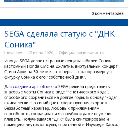
0 комментариев
SEGA сделала статую с "ДНК
Соника"
thevaleev
22 июня 2026
Официальные новости
Иногда SEGA делает странные вещи на юбилеи Соника:
кастомный Honda Civic на 25-летие, виртуальный концерт
Стива Аоки на 30-летие... а теперь — полноразмерную
фигурку Соника с его "собственной ДНК".
Для
создания арт-объекта
SEGA решила представить
знаковые черты Соника в виде "генетического кода",
способного сохраниться на долгие годы. В основу "кода"
ёжика легли его синий цвет, сверхзвуковая скорость,
беззаботный характер, любовь к приключениям,
способность сворачиваться в клубок и даже неумение
плавать. Получившаяся "ДНК" была синтезирована и
помещена внутрь капсулы, спрятанной в Изумруде Хаоса.