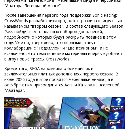
персонажи "Евангелиона", Черепашки-Ниндзя и персонажи
"Аватара: Легенда об Аанге".
После завершения первого года поддержки Sonic Racing:
CrossWorlds разработчики продолжат развивать игру в так
называемом "втором сезоне". В состав следующего Season
Pass войдут шесть платных наборов дополнений,
подробности о которых будут раскрыты позднее в этом
году. Уже подтверждено, что первыми станут
коллаборации с "Годзиллой" и "Евангелионом", и не
исключено, что тематические материалы впервые добавят
в игру новые трассы CrossWorlds.
Кроме того, SEGA напомнила о ближайших и
заключительных платных дополнениях первого сезона. В
июле 2026 года в игре появятся Черепашки-ниндзя, а в
октябре к ним присоединятся Аанг и Катара из вселенной
"Аватара".