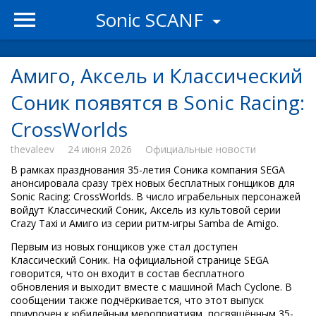
Sonic SCANF
Амиго, Аксель и Классический
Соник появятся в Sonic Racing:
CrossWorlds
thevaleev
24 июня 2026
Официальные новости
В рамках празднования 35-летия Соника компания SEGA
анонсировала сразу трёх новых бесплатных гонщиков для
Sonic Racing: CrossWorlds. В число играбельных персонажей
войдут Классический Соник, Аксель из культовой серии
Crazy Taxi и Амиго из серии ритм-игры Samba de Amigo.
Первым из новых гонщиков уже стал доступен
Классический Соник. На официальной странице SEGA
говорится, что он входит в состав бесплатного
обновления и выходит вместе с машиной Mach Cyclone. В
сообщении также подчёркивается, что этот выпуск
приурочен к юбилейным мероприятиям, посвящённым 35-