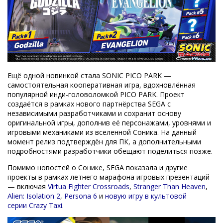
Ещё одной новинкой стала SONIC PICO PARK —
самостоятельная кооперативная игра, вдохновлённая
популярной инди-головоломкой PICO PARK. Проект
создаётся в рамках нового партнёрства SEGA с
независимыми разработчиками и сохранит основу
оригинальной игры, дополнив её персонажами, уровнями и
игровыми механиками из вселенной Соника. На данный
момент релиз подтверждён для ПК, а дополнительными
подробностями разработчики обещают поделиться позже.
Помимо новостей о Сонике, SEGA показала и другие
проекты в рамках летнего марафона игровых презентаций
— включая
Virtua Fighter Crossroads
,
Stranger Than Heaven
,
Alien: Isolation 2
,
Persona 6
и
новую игру в культовой
серии Crazy Taxi
.