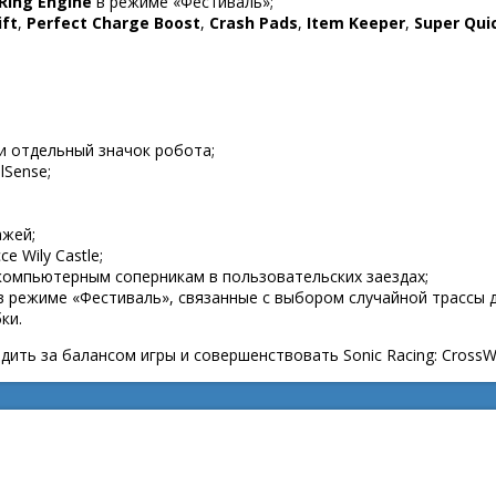
Ring Engine
в режиме «Фестиваль»;
ift
,
Perfect Charge Boost
,
Crash Pads
,
Item Keeper
,
Super Qui
и отдельный значок робота;
lSense;
ажей;
 Wily Castle;
компьютерным соперникам в пользовательских заездах;
 режиме «Фестиваль», связанные с выбором случайной трассы д
ки.
ить за балансом игры и совершенствовать Sonic Racing: CrossW