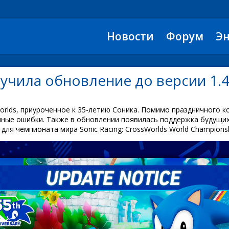
Новости
Форум
Э
олучила обновление до версии 1.
sWorlds, приуроченное к 35-летию Соника. Помимо праздничного 
чные ошибки. Также в обновлении появилась поддержка будущих
ля чемпионата мира Sonic Racing: CrossWorlds World Championsh