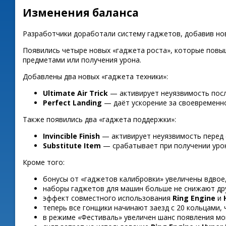
Изменения баланса
Разработчики доработали систему гаджетов, добавив но
Появились четыре новых «гаджета роста», которые повыш
предметами или получения урона.
Добавлены два новых «гаджета техники»:
Ultimate Air Trick
— активирует неуязвимость посл
Perfect Landing
— даёт ускорение за своевременно
Также появились два «гаджета поддержки»:
Invincible Finish
— активирует неуязвимость перед
Substitute Item
— срабатывает при получении урона
Кроме того:
бонусы от «гаджетов калибровки» увеличены вдвое
наборы гаджетов для машин больше не снижают дру
эффект совместного использования
Ring Engine
и
теперь все гонщики начинают заезд с 20 кольцами,
в режиме «Фестиваль» увеличен шанс появления м