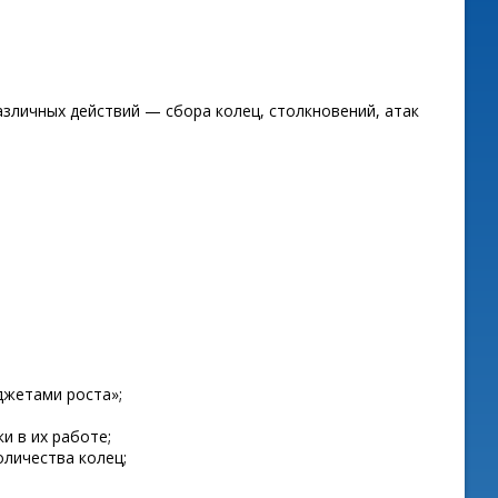
азличных действий — сбора колец, столкновений, атак
джетами роста»;
и в их работе;
оличества колец;