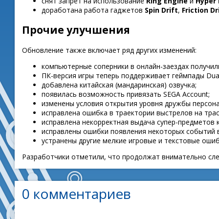
снят запрет на использование
Ring Engine
и
Hyper 
доработана работа гаджетов
Spin Drift
,
Friction Dr
Прочие улучшения
Обновление также включает ряд других изменений:
компьютерные соперники в онлайн-заездах получил
ПК-версия игры теперь поддерживает геймпады Dua
добавлена китайская (мандаринская) озвучка;
появилась возможность привязать SEGA Account;
изменены условия открытия уровня дружбы персон
исправлена ошибка в траектории выстрелов на трассе
исправлена некорректная выдача супер-предметов 
исправлены ошибки появления некоторых событий в
устранены другие мелкие игровые и текстовые ошиб
Разработчики отметили, что продолжат внимательно след
0 комментариев