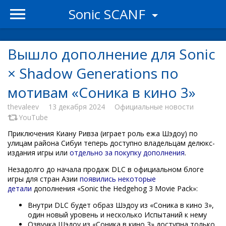
Sonic SCANF
Вышло дополнение для Sonic
× Shadow Generations по
мотивам «Соника в кино 3»
thevaleev
13 декабря 2024
Официальные новости
YouTube
Приключения Киану Ривза (играет роль ежа Шэдоу) по
улицам района Сибуи теперь доступно владельцам делюкс-
издания игры или
отдельно за покупку дополнения
.
Незадолго до начала продаж DLC в официальном блоге
игры для стран Азии
появились некоторые
детали
дополнения «Sonic the Hedgehog 3 Movie Pack»:
Внутри DLC будет образ Шэдоу из «Соника в кино 3»,
один новый уровень и несколько Испытаний к нему
Озвучка Шэдоу из «Соника в кино 3» доступна только