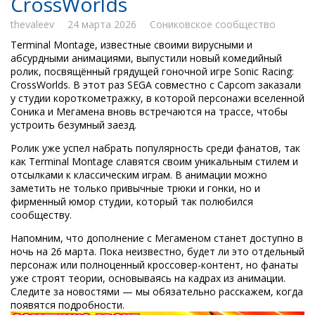
CrossWorlds
thevaleev
24 марта 2026
Сониковское сообщество
Terminal Montage, известные своими вирусными и
абсурдными анимациями, выпустили новый комедийный
ролик, посвящённый грядущей гоночной игре Sonic Racing:
CrossWorlds. В этот раз SEGA совместно с Capcom заказали
у студии короткометражку, в которой персонажи вселенной
Соника и Мегамена вновь встречаются на трассе, чтобы
устроить безумный заезд.
Ролик уже успел набрать популярность среди фанатов, так
как Terminal Montage славятся своим уникальным стилем и
отсылками к классическим играм. В анимации можно
заметить не только привычные трюки и гонки, но и
фирменный юмор студии, который так полюбился
сообществу.
Напомним, что дополнение с Мегаменом станет доступно в
ночь на 26 марта. Пока неизвестно, будет ли это отдельный
персонаж или полноценный кроссовер-контент, но фанаты
уже строят теории, основываясь на кадрах из анимации.
Следите за новостями — мы обязательно расскажем, когда
появятся подробности.