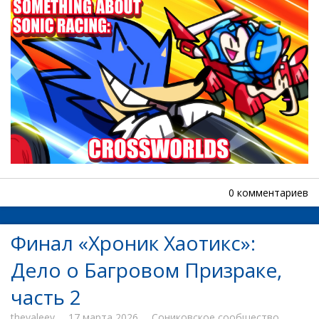
0 комментариев
Финал «Хроник Хаотикс»:
Дело о Багровом Призраке,
часть 2
thevaleev
17 марта 2026
Сониковское сообщество