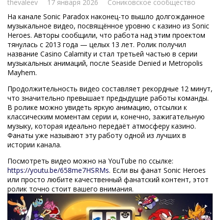
thevaleev
17 января 2026
Сониковское сообщество
На канале Sonic Paradox наконец-то вышло долгожданное
музыкальное видео, посвящённое уровню с казино из Sonic
Heroes. Авторы сообщили, что работа над этим проектом
тянулась с 2013 года — целых 13 лет. Ролик получил
название Casino Calamity и стал третьей частью в серии
музыкальных анимаций, после Seaside Denied и Metropolis
Mayhem.
Продолжительность видео составляет рекордные 12 минут,
что значительно превышает предыдущие работы команды.
В ролике можно увидеть яркую анимацию, отсылки к
классическим моментам серии и, конечно, зажигательную
музыку, которая идеально передаёт атмосферу казино.
Фанаты уже называют эту работу одной из лучших в
истории канала.
Посмотреть видео можно на YouTube по ссылке:
https://youtu.be/658me7HSRMs
. Если вы фанат Sonic Heroes
или просто любите качественный фанатский контент, этот
ролик точно стоит вашего внимания.