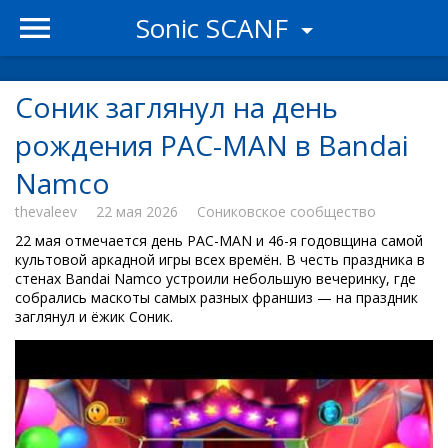
Sonic SCANF
Соник заглянул на день
рождения PAC-MAN в Bandai
Namco
thevaleev
22 мая 2026
Сониковское сообщество
22 мая отмечается день PAC-MAN и 46-я годовщина самой
культовой аркадной игры всех времён. В честь праздника в
стенах Bandai Namco устроили небольшую вечеринку, где
собрались маскоты самых разных франшиз — на праздник
заглянул и ёжик Соник.