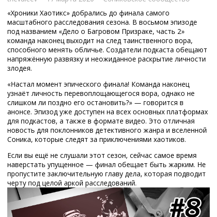
«Хроники Хаотикс» добрались до финала самого
масштабного расследования сезона. В восьмом эпизоде
под названием «Дело о Багровом Призраке, часть 2»
команда наконец выходит на след таинственного вора,
способного менять обличье. Создатели подкаста обещают
напряжённую развязку и неожиданное раскрытие личности
злодея.
«Настал момент эпического финала! Команда наконец
узнаёт личность перевоплощающегося вора, однако не
слишком ли поздно его остановить?» — говорится в
анонсе. Эпизод уже доступен на всех основных платформах
для подкастов, а также в формате видео. Это отличная
новость для поклонников детективного жанра и вселенной
Соника, которые следят за приключениями хаотиков.
Если вы ещё не слушали этот сезон, сейчас самое время
наверстать упущенное — финал обещает быть жарким. Не
пропустите заключительную главу дела, которая подводит
черту под целой аркой расследований.